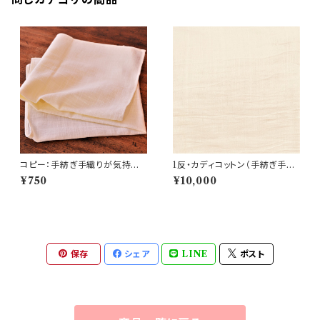
コピー：手紡ぎ手織りが気持ちよ
1反・カディコットン（手紡ぎ手織
い カディコットンタオル（70c
り）の生地 (No.CVC_５)
¥750
¥10,000
m）
保存
シェア
LINE
ポスト